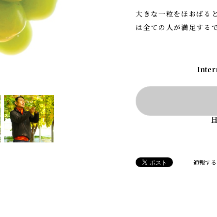
大きな一粒をほおばる
は全ての人が満足する
Inter
通報する